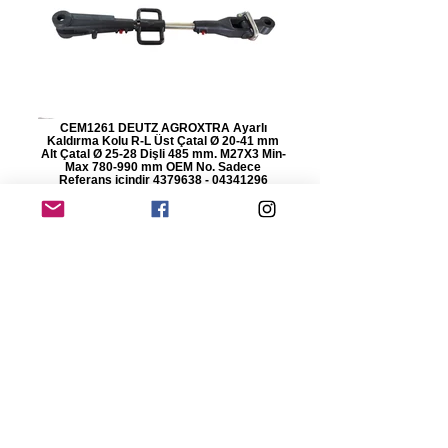
CEM1261 DEUTZ AGROXTRA Ayarlı
Kaldırma Kolu R-L Üst Çatal Ø 20-41 mm
Alt Çatal Ø 25-28 Dişli 485 mm. M27X3 Min-
Max 780-990 mm OEM No. Sadece
Referans içindir 4379638 - 04341296
CEM1261MFSL DEUTZ AGROXTRA Mafsal
Ø 30-51,50 mm Slot Ø 22-62,50 mm