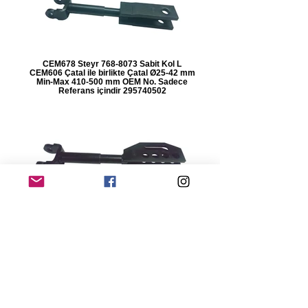
CEM678 Steyr 768-8073 Sabit Kol L
CEM606 Çatal ile birlikte Çatal Ø25-42 mm
Min-Max 410-500 mm OEM No. Sadece
Referans içindir 295740502
CEM616 Steyr 8043 Sabit Kol L CEM607
Çatal ile birlikte Çatal Ø23-18 mm Min-Max
390-475 mm OEM No. Sadece Referans
içindir 190740058