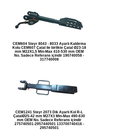
CEM604 Steyr 8043 - 8033 Ayarlı Kaldırma
Kolu CEM607 Çatal ile birlikte Çatal Ø23-18
mm M22X1,5 Min-Max 410-530 mm OEM
No. Sadece Referans içindir 190740058 -
317740008
CEM1241 Steyr 2073 Dik Ayarlı Kol R-L
ÇatalØ25-42 mm M27X3 Min-Max 490-630
mm OEM No. Sadece Referans içindir
275740501-2957440501 133700740416 -
295740501