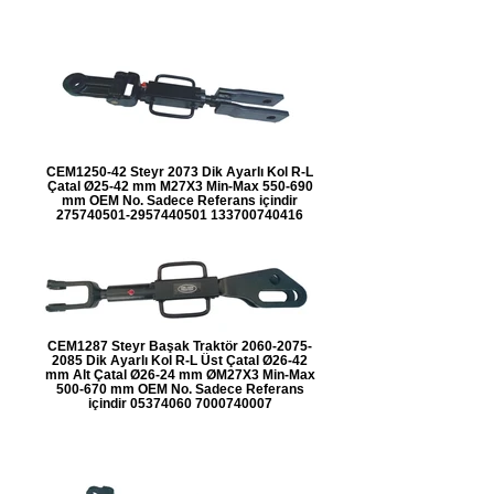
CEM1250-42 Steyr 2073 Dik Ayarlı Kol R-L
Çatal Ø25-42 mm M27X3 Min-Max 550-690
mm OEM No. Sadece Referans içindir
275740501-2957440501 133700740416
CEM1287 Steyr Başak Traktör 2060-2075-
2085 Dik Ayarlı Kol R-L Üst Çatal Ø26-42
mm Alt Çatal Ø26-24 mm ØM27X3 Min-Max
500-670 mm OEM No. Sadece Referans
içindir 05374060 7000740007